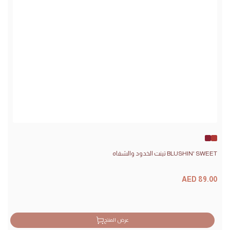
Pomegranate
Pink
Peony
BLUSHIN' SWEET تينت الخدود والشفاه
السعر
AED 89.00
سعر
البيع
عرض المنتج