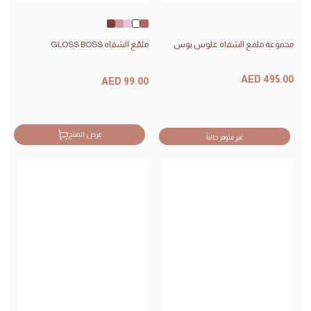
Purple
Dazzling
Posh
Crystal
Stay
Reign
Pink
Pink
Clear
Fab
مجموعة ملمع الشفاه غلوس بوس
ملمّع الشفاه GLOSS BOSS
السعر
السعر
AED 495.00
AED 99.00
سعر
سعر
البيع
البيع
عرض المنتج
غير متوفر حالياً