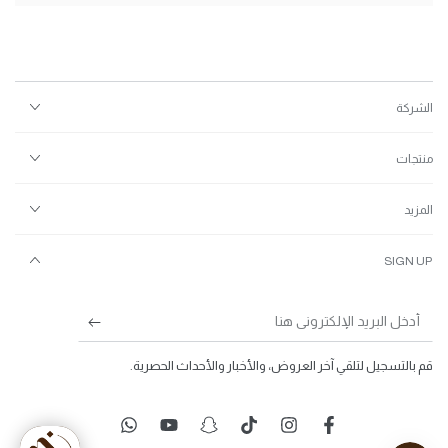
الشركة
منتجات
المزيد
SIGN UP
أدخل
البريد
قم بالتسجيل لتلقي آخر العروض، والأخبار والأحداث الحصرية.
الإلكتروني
هنا
الفيس بوك
إينستاجرام
سناب شات
يوتيوب
واتساب
://www.tiktok.com/@nohanabilbeauty