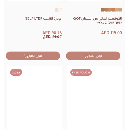
Translucent
Pink
Concealer
Concealer
Concealer
Concealer
Concealer
Concealer
N40
N30
N25
W20
N15
W10
الكونسيلر الخالي من اللمعان GOT
بودرة التثبيت SELFILTER
YOU COVERED
السعر
السعر
AED 96.75
AED 119.00
سعر
سعر
AED 129.00
البيع
البيع
عرض المنتج
عرض المنتج
FREE POUCH
جديدنا