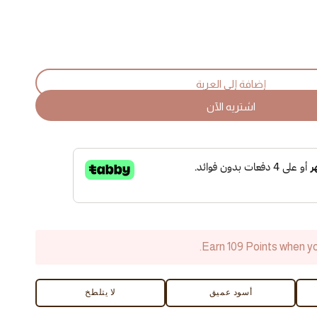
I
q
إضافة إلى العربة
اشتريه الآن
M
Earn 109 Points when yo
أسود عميق
لا يتلطخ