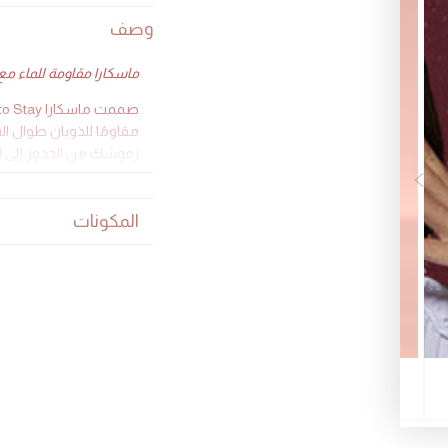
وصف
ماسكارا مقاومة للماء مع 
مقاومًا للذوبان طوال ا
رموشك من الجذور إلى ا
لماذا ستعشقينه؟
المكونات
تركيبة كريمية ع
خفيفة الوزن، قا
ترفع الرموش و
فرشاة مميزة ت
مقاومة للماء وا