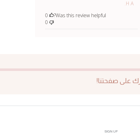
H A.
0
Was this review helpful?
0
SIGN UP