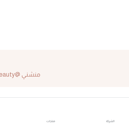
منشني @nohanabilbeauty #nohanabilbeauty لفرصة عرض صورك على صفحتنا!
الشركة
منتجات