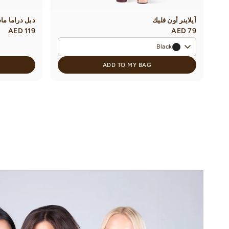
آيلاينر أون فليك
دبل دراما ما
AED 119
AED 79
Black
ADD TO MY BAG