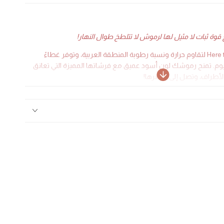
قوة ثبات لا مثيل لها لرموش لا تتلطخ طوال النهار!
صممت ماسكارا Here to Stay لتقاوم حرارة ونسبة رطوبة المنطقة العربية، وتوفر غطاءً
ليوم. تمنح رموشك لون أسود عميق مع فرشاتها المميزة التي تعانق
لأطراف، وتصل إلى أقصرها!
ميقة السواد تمنحك إطلالة نهائية غير لامعة
بلة للبناء وسريعة الجفاف
تطيلها وتفصلها
عانق رموشك للحد من الفوضى
لتلطخ