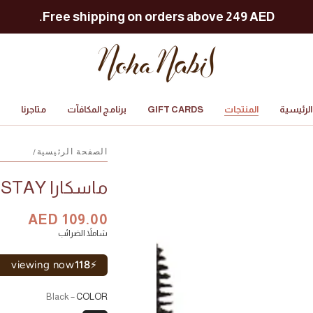
Free shipping on orders above 249 AED.
لرئيسية
المنتجات
GIFT CARDS
برنامج المكافآت
متاجرنا
الصفحة الرئيسية
/
ماسكارا HERE TO STAY
السعر
AED 109.00
سعر
شاملاً الضرائب
البيع
viewing now
118
⚡
– Black
COLOR