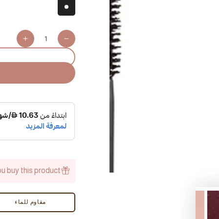
كمية
ncrease
Decrease
uantity
quantity
for
for
Here
Here
to
to
Stay
Stay
ascara
Mascara
-
-
AED
AED
u buy this product.
مقاوم للماء