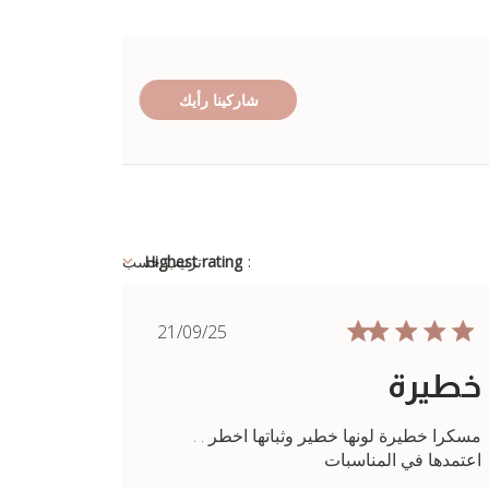
شاركينا رأيك
:
Highest rating
ترتيب حسب
Published
21/09/25
date
خطيرة
مسكرا خطيرة لونها خطير وثباتها اخطر . .
اعتمدها في المناسبات