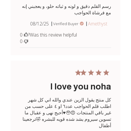
رسم القلم دقيق و لونه و ثباته حلو، و يعجبني إنه
مع فرشاة الحواجب
Published
08/12/25
Amethyst
Verified Buyer
date
0
Was this review helpful?
0
I love you noha
كل منتج يقول الزين عندي والله اني كل شهر
اطلب قلم الحواجب عدد٦ او ٤ على حسب من
غير باقي المنتجات 😍🥹♥️أحبج نهى و عقبال ما
تسوين سيروم يشد شده قويه للبشره 🤣ترجعينا
أطفال