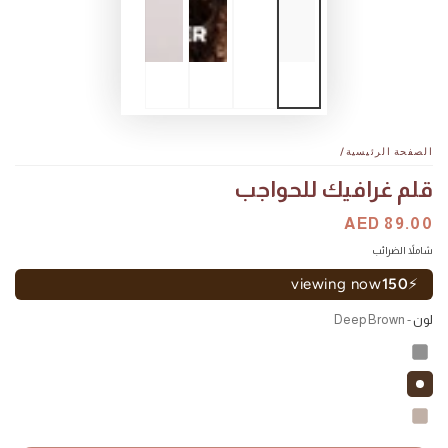
الصفحة الرئيسية
/
قلم غرافيك للحواجب
السعر
AED 89.00
سعر
البيع
شاملاً الضرائب
viewing now
150
⚡
لون
- Deep Brown