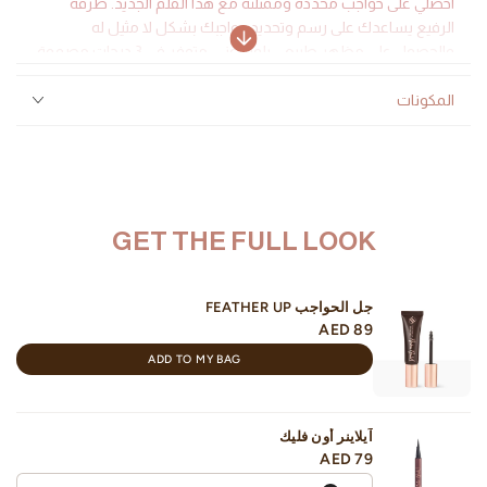
احصلي على حواجب محددة وممتلئة مع هذا القلم الجديد. طرفه
الرفيع يساعدك على رسم وتحديد حواجبك بشكل لا مثيل له
والحصول على مظهر طبيعي بلون غني. متوفر في 3 درجات مصممة
خصيصاً لتناسب ألوان بشرة نساء الشرق الأوسط كما أنه سهل
التطبيق بفضل تركيبته الكريمية.
المكونات
لماذا ستحبها:
لونه غني.
طرف رفيع ودقيق لمظهر طبيعي.
قوامه كريمي ذو ملمس ناعم مخملي.
GET THE FULL LOOK
قلم ذو طرفين مع فرشاة.
مناسب لجميع أشكال الحواجب وأنواع البشرة.
نباتي، خالي من البارابين وخالي من القسوة
جل الحواجب FEATHER UP
AED 89
ADD TO MY BAG
آيلاينر أون فليك
AED 79