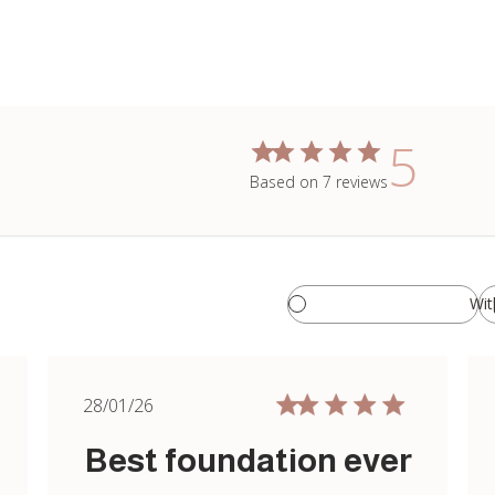
5
Based on 7 reviews
Wit
Published
Publ
28/01/26
date
Best foundation ever