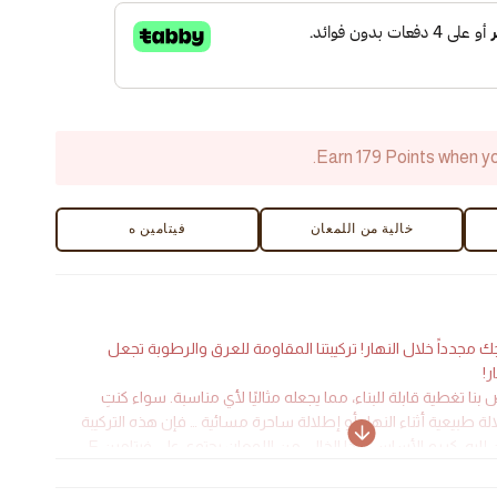
Foun
Earn 179 Points when yo
خالية من اللمعان
فيتامين ه
 مجدداً خلال النهار! تركيبتنا المقاومة للعرق والرطوبة تجعل
ر!
ا تغطية قابلة للبناء، مما يجعله مثاليًا لأي مناسبة. سواء كنتِ
 طبيعية أثناء النهار أو إطلالة ساحرة مسائية … فإن هذه التركيبة
ستوفر لك كل ما تحتاجين إليه. كريم الأساس هذا الخالي من اللمعان يحتوي على فيتامين E
 أفوكاير. إنه يمنح بشرتك تغطية مثالية، كما أنه يغذيها ويرطبها