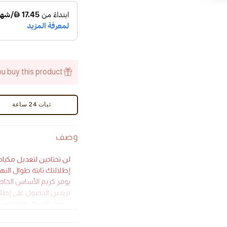
Matte
Matte
dation
Foundation
-
-
AED
AED
u buy this product.
ثبات 24 ساعة
وصف
لن تحتاجين لتعديل مكياجك
إطلالتك ثابتة طوال النها
يوفر كريم الأساس الخاص بن
تريدين الحصول على إطلالة
وحمض الهيالورونيك وفيتا
أيضًا.