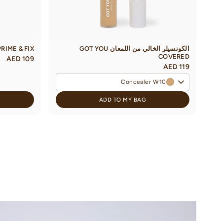
الكونسيلر الخالي من اللمعان GOT YOU
PRIME & FIX بخاخ تثبيت المكي
COVERED
AED 109
AED 119
Concealer W10
ADD TO MY BAG