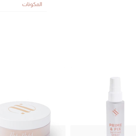
المكونات
لماذا ستعشقينه؟
يدوم ٢٤ ساعة
خالي من اللمعا
تغطية عالية وقابل
يحتوي على فيتامين E، حمض الهيالورونيك وفي
سهل الدمج
خفيف على البشر