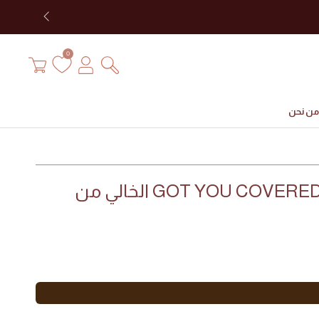
تسجيل
سلة
0
الدخول
التسوق
من نحن
كريم الأساس GOT YOU COVERED الخالي من