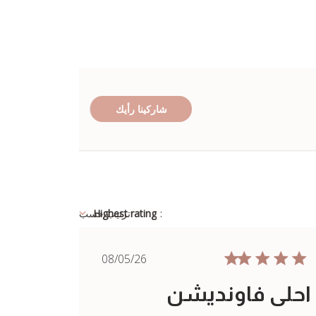
شاركينا رأيك
:
Highest rating
ترتيب حسب
Published
08/05/26
date
احلى فاونديشن