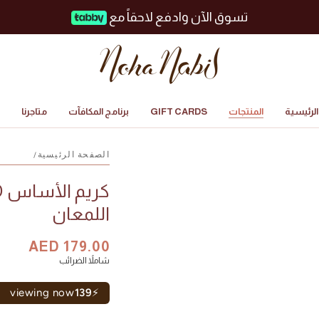
Free shipping on orders above 249 AED.
لرئيسية
المنتجات
GIFT CARDS
برنامج المكافآت
متاجرنا
الصفحة الرئيسية
/
اللمعان
السعر
AED 179.00
سعر
شاملاً الضرائب
البيع
viewing now
139
⚡