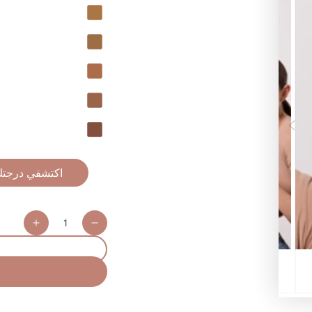
كمية
ncrease
Decrease
uantity
quantity
for
for
Got
Got
You
You
vered!
Covered!