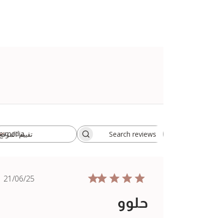
h media
تقييم الموقع
All ratings
Search
reviews
ished
21/06/25
date
حلوو