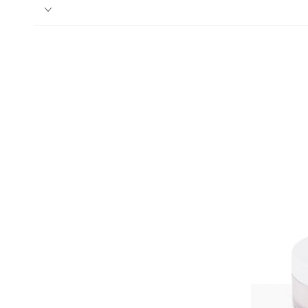
ن
ة للبناء
تا أفوكاير
ة