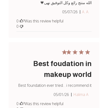
الله منتج رائع وكل التوفيق نهى💗
Published
05/07/26
A. A.
date
0
Was this review helpful?
0
Best foudation in
makeup world
Best foundation ever tried. . i recommend it
Published
05/01/26
Halima A.
date
0
Was this review helpful?