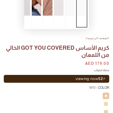
الصفحة الرئيسية
/
كريم الأساس GOT YOU COVERED الخالي
من اللمعان
السعر
AED 179.00
سعر
البيع
شاملاً الضرائب
viewing now
52
⚡
– W10
COLOR