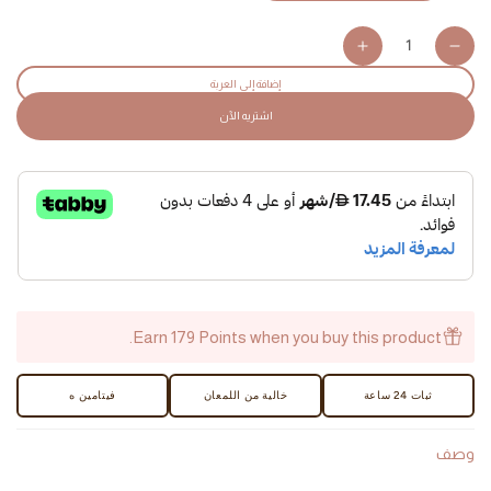
كمية
Increase
Decrease
quantity
quantity
إضافة إلى العربة
for
for
اشتريه الآن
Got
Got
You
You
Covered!
Covered!
Matte
Matte
Foundation
Foundation
-
-
AED
AED
Earn 179 Points when you buy this product.
ثبات 24 ساعة
خالية من اللمعان
فيتامين ه
وصف