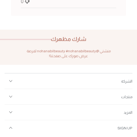
0
شارك مظهرك
منشني @nohanabilbeauty #nohanabilbeauty لفرصة
عرض صورك على صفحتنا!
الشركة
منتجات
المزيد
SIGN UP