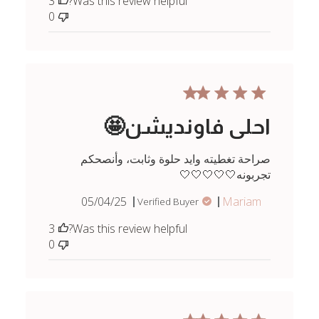
3
Was this review helpful?
0
احلى فاونديشن🤩
صراحة تغطيته وايد حلوة وثابت، وأنصحكم
تجربونه🤍🤍🤍🤍🤍
Published
05/04/25
Mariam
Verified Buyer
date
3
Was this review helpful?
0