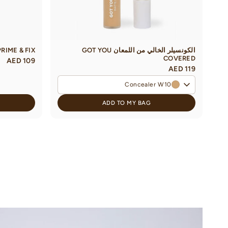
الكونسيلر الخالي من اللمعان GOT YOU
PRIME & FIX بخاخ تثبيت المكي
COVERED
AED 109
AED 119
Concealer W10
ADD TO MY BAG