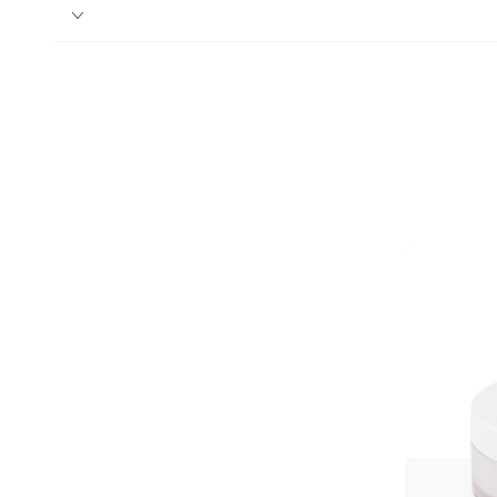
ن
ة للبناء
تا أفوكاير
ة