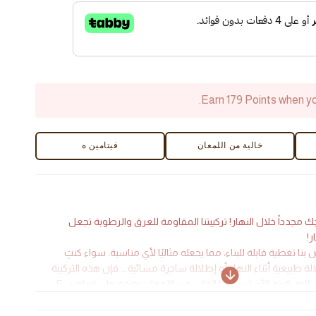
Foun
Earn 179 Points when yo
خالية من اللمعان
فيتامين ه
 مجدداً خلال النهار! تركيبتنا المقاومة للعرق والرطوبة تجعل
ر!
ا تغطية قابلة للبناء، مما يجعله مثاليًا لأي مناسبة. سواء كنتِ
 طبيعية أثناء النهار أو إطلالة ساحرة مسائية … فإن هذه التركيبة
ستوفر لك كل ما تحتاجين إليه. كريم الأساس هذا الخالي من اللمعان يحتوي على فيتامين E
 أفوكاير. إنه يمنح بشرتك تغطية مثالية، كما أنه يغذيها ويرطبها