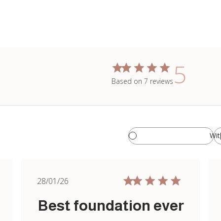
5
Based on 7 reviews
Wit
Published
Publ
28/01/26
date
Best foundation ever