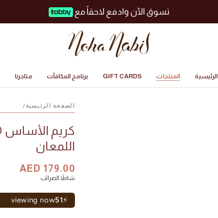
تسوق الآن وادفع لاحقاً مع
لرئيسية
المنتجات
GIFT CARDS
برنامج المكافآت
متاجرنا
الصفحة الرئيسية
/
اللمعان
السعر
AED 179.00
سعر
شاملاً الضرائب
البيع
viewing now
51
⚡