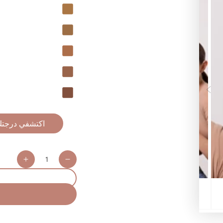
كمية
ncrease
Decrease
uantity
quantity
for
for
Got
Got
You
You
vered!
Covered!