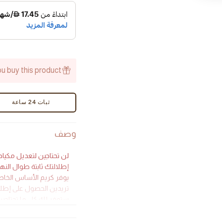
Matte
Matte
dation
Foundation
-
-
AED
AED
u buy this product.
ثبات 24 ساعة
وصف
لن تحتاجين لتعديل مكياجك
إطلالتك ثابتة طوال النها
يوفر كريم الأساس الخاص بن
تريدين الحصول على إطلالة
وحمض الهيالورونيك وفيتا
أيضًا.