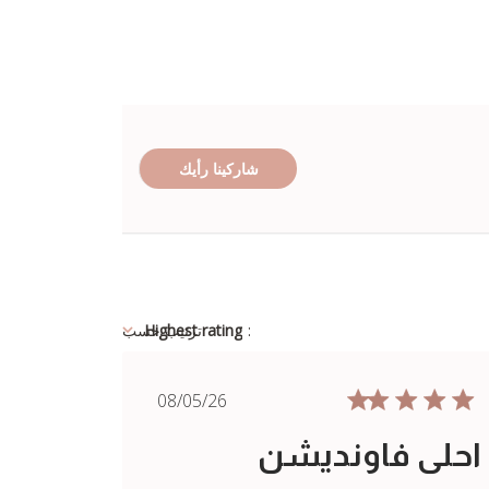
شاركينا رأيك
:
Highest rating
ترتيب حسب
Published
08/05/26
date
احلى فاونديشن