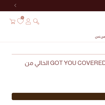
تسجيل
سلة
0
الدخول
التسوق
من نحن
كريم الأساس GOT YOU COVERED الخالي من