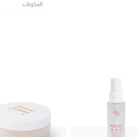
المكونات
لماذا ستعشقينه؟
يدوم ٢٤ ساعة
خالي من اللمعا
تغطية عالية وقابل
يحتوي على فيتامين E، حمض الهيالورونيك وفي
سهل الدمج
خفيف على البشر