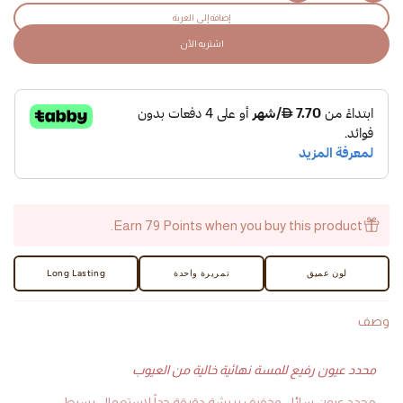
quantity
quantity
إضافة إلى العربة
for
for
اشتريه الآن
On
On
Fleek
Fleek
Eyeliner
Eyeliner
-
-
AED
AED
Earn 79 Points when you buy this product.
لون عميق
تمريرة واحدة
Long Lasting
وصف
محدد عيون رفيع للمسة نهائية خالية من العيوب
محدد عيون سائل وخفيف بريشة دقيقة جداً لاستعمال بسيط