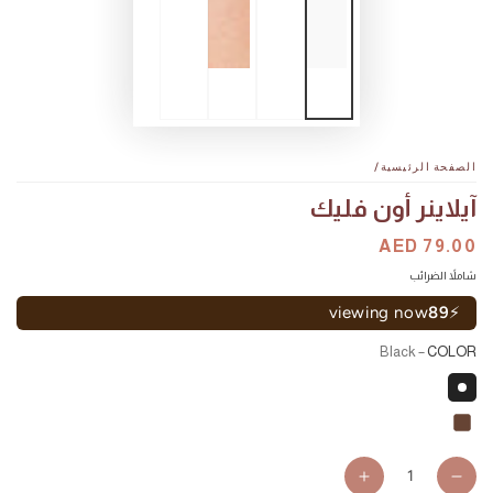
الصفحة الرئيسية
/
آيلاينر أون فليك
السعر
AED 79.00
سعر
البيع
شاملاً الضرائب
viewing now
89
⚡
– Black
COLOR
كمية
Increase
Decrease