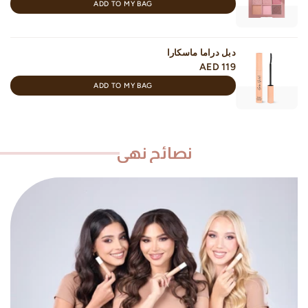
ADD TO MY BAG
دبل دراما ماسكارا
AED 119
ADD TO MY BAG
نصائح نهى