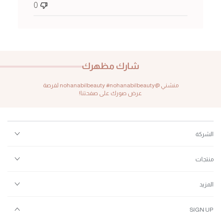
0
شارك مظهرك
منشني @nohanabilbeauty #nohanabilbeauty لفرصة
عرض صورك على صفحتنا!
الشركة
منتجات
المزيد
SIGN UP