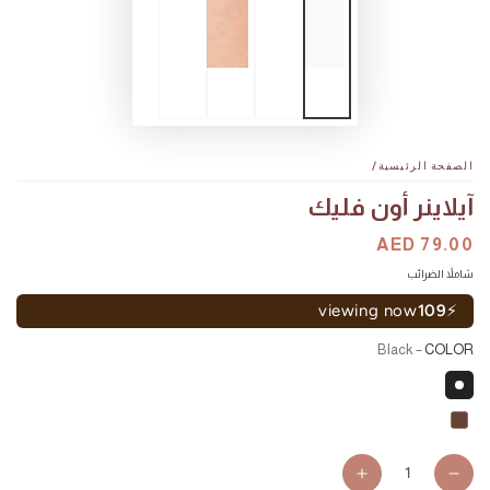
الصفحة الرئيسية
/
آيلاينر أون فليك
السعر
AED 79.00
سعر
البيع
شاملاً الضرائب
viewing now
109
⚡
– Black
COLOR
كمية
Increase
Decrease