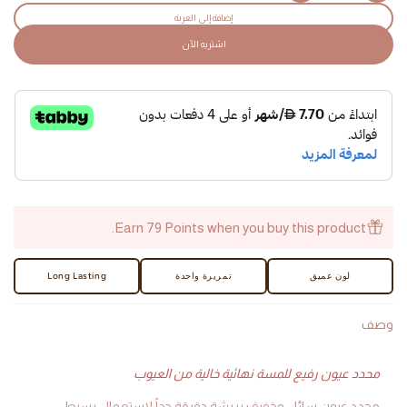
quantity
quantity
إضافة إلى العربة
for
for
اشتريه الآن
On
On
Fleek
Fleek
Eyeliner
Eyeliner
-
-
AED
AED
Earn 79 Points when you buy this product.
لون عميق
تمريرة واحدة
Long Lasting
وصف
محدد عيون رفيع للمسة نهائية خالية من العيوب
محدد عيون سائل وخفيف بريشة دقيقة جداً لاستعمال بسيط