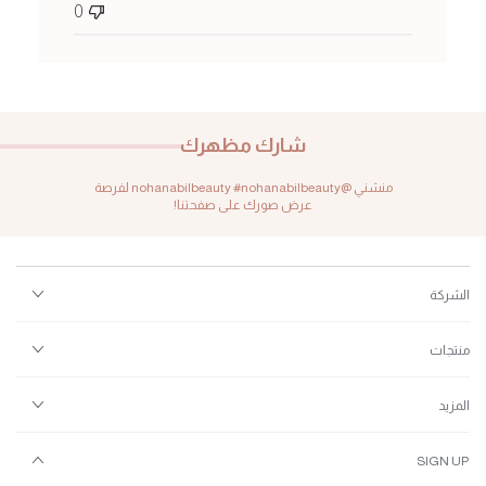
0
شارك مظهرك
منشني @nohanabilbeauty #nohanabilbeauty لفرصة
عرض صورك على صفحتنا!
الشركة
منتجات
المزيد
SIGN UP