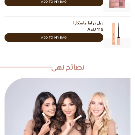
ADD TO MY BAG
دبل دراما ماسكارا
AED 119
ADD TO MY BAG
نصائح نهى