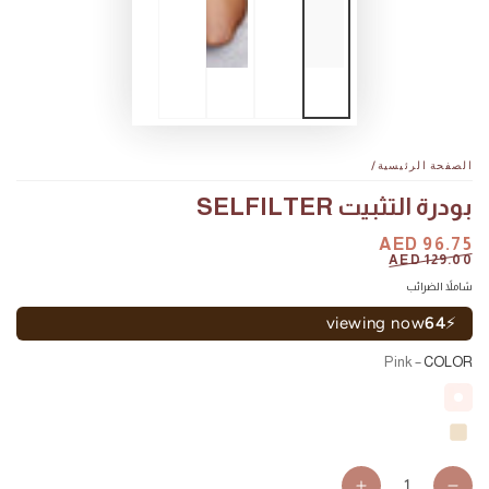
الصفحة الرئيسية
/
بودرة التثبيت SELFILTER
السعر
AED 96.75
سعر
AED 129.00
البيع
شاملاً الضرائب
viewing now
64
⚡
– Pink
COLOR
كمية