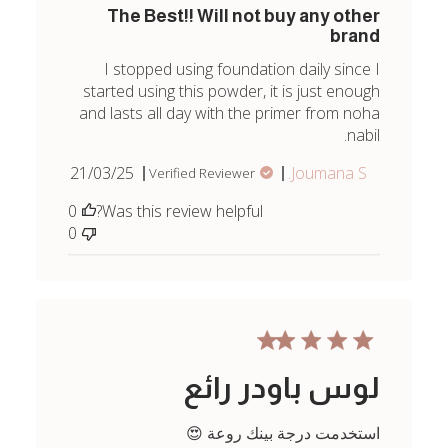
The Best!! Will not buy any other
brand
I stopped using foundation daily since I
started using this powder, it is just enough
and lasts all day with the primer from noha
nabil.
Published
21/03/25
Joumana S.
Verified Reviewer
date
0
Was this review helpful?
0
لوس باودر رائع
استخدمت درجة بينك روعة 😍