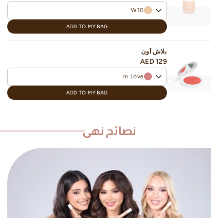
W10
ADD TO MY BAG
بلاش أون
AED 129
In Love
ADD TO MY BAG
نصائح نهى