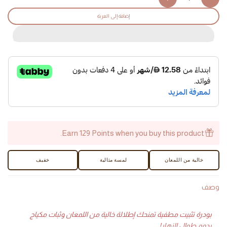
Increase
Decrease
quantity
quantity
إضافة إلى العربة
for
for
Selfilter
Selfilter
Loose
Loose
Powder
Powder
-
-
AED
AED
Earn 129 Points when you buy this product.
خالية من اللمعان
لمسة مثالية
خفيف
وصف
بودرة تثبيت مطفية تمنحك إطلالة خالية من اللمعان وثبات مكياج
يدوم طوال النهار!