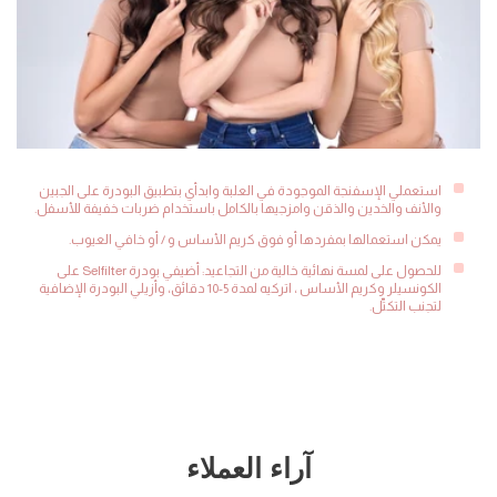
استعملي الإسفنجة الموجودة في العلبة وابدأي بتطبيق البودرة على الجبين
والأنف والخدين والذقن وامزجيها بالكامل باستخدام ضربات خفيفة للأسفل.
يمكن استعمالها بمفردها أو فوق كريم الأساس و / أو خافي العيوب.
للحصول على لمسة نهائية خالية من التجاعيد: أضيفي بودرة Selfilter على
الكونسيلر وكريم الأساس ، اتركيه لمدة 5-10 دقائق، وأزيلي البودرة الإضافية
لتجنب التكتّل.
آراء العملاء