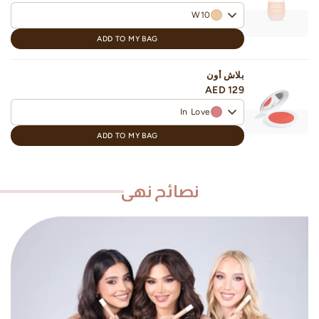
W10
ADD TO MY BAG
بلاش أون
AED 129
In Love
ADD TO MY BAG
نصائح نهى