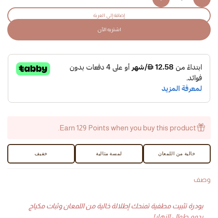
Increase
Decrease
quantity
quantity
إضافة إلى العربة
for
for
اشتريه الآن
Selfilter
Selfilter
Loose
Loose
Powder
Powder
-
-
AED
AED
Earn 129 Points when you buy this product.
خالية من اللمعان
لمسة مثالية
خفيف
وصف
بودرة تثبيت مطفية تمنحك إطلالة خالية من اللمعان وثبات مكياج
يدوم طوال النهار!