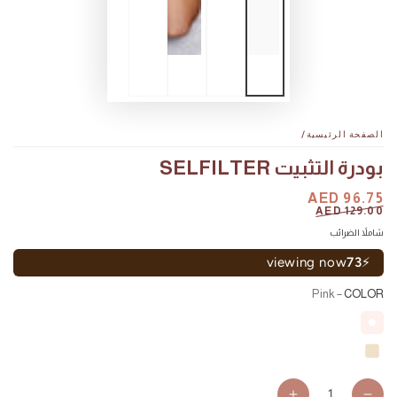
الصفحة الرئيسية
/
بودرة التثبيت SELFILTER
السعر
AED 96.75
سعر
AED 129.00
البيع
شاملاً الضرائب
viewing now
73
⚡
– Pink
COLOR
كمية