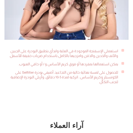
استعملي الإسفنجة الموجودة في العلبة وابدأي بتطبيق البودرة على الجبين
والأنف والخدين والذقن وامزجيها بالكامل باستخدام ضربات خفيفة للأسفل.
يمكن استعمالها بمفردها أو فوق كريم الأساس و / أو خافي العيوب.
للحصول على لمسة نهائية خالية من التجاعيد: أضيفي بودرة Selfilter على
الكونسيلر وكريم الأساس ، اتركيه لمدة 5-10 دقائق، وأزيلي البودرة الإضافية
لتجنب التكتّل.
آراء العملاء