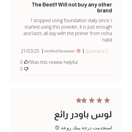
The Best!! Will not buy any other
brand
I stopped using foundation daily since I
started using this powder, it is just enough
and lasts all day with the primer from noha
nabil.
Published
21/03/25
Joumana S.
Verified Reviewer
date
0
Was this review helpful?
0
لوس باودر رائع
استخدمت درجة بينك روعة 😍