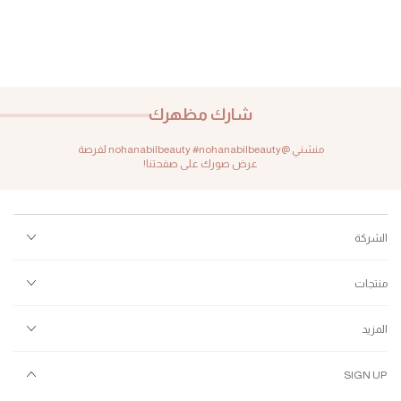
شارك مظهرك
منشني @nohanabilbeauty #nohanabilbeauty لفرصة
عرض صورك على صفحتنا!
الشركة
منتجات
المزيد
SIGN UP