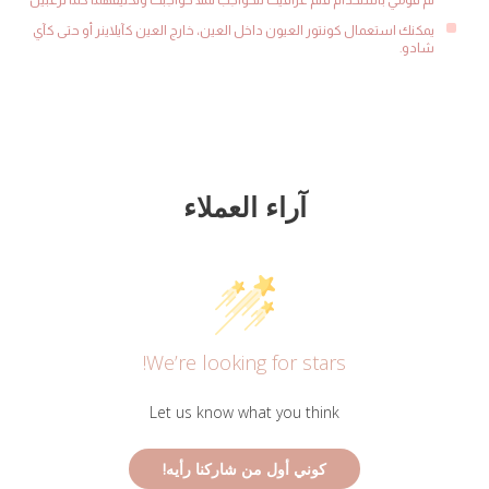
ثم قومي باستخدام قلم غرافيك للحواجب لملأ حواجبك وتكثيفهما كما ترغبين
يمكنك استعمال كونتور العيون داخل العين، خارج العين كآيلاينر أو حتى كآي
شادو.
آراء العملاء
We’re looking for stars!
Let us know what you think
كوني أول من شاركنا رأيه!