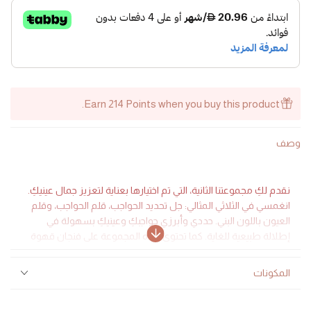
Earn 214 Points when you buy this product.
وصف
نقدم لكِ مجموعتنا الثانية، التي تم اختيارها بعناية لتعزيز جمال عينيكِ.
انغمسي في الثلاثي المثالي: جل تحديد الحواجب، قلم الحواجب، وقلم
العيون باللون البني. حددي وأبرزي حواجبكِ وعينيكِ بسهولة في
إطلالة طبيعية للغاية. كما تحتوي هذه المجموعة على فنجان قهوة
عربي أنيق، مما يجعلها مثالية للهدايا.
المكونات
هذه المجموعة تتضمن: