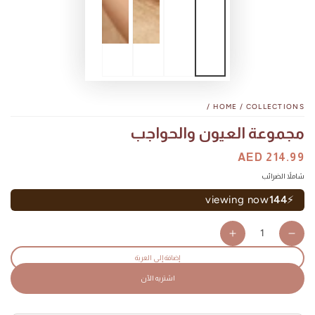
/
HOME
/
COLLECTIONS
مجموعة العيون والحواجب
السعر
AED 214.99
سعر
البيع
شاملاً الضرائب
viewing now
144
⚡
كمية
مجموعة
مجموعة
العيون
العيون
إضافة إلى العربة
والحواجب
والحواجب
اشتريه الآن
-
-
درهم
درهم